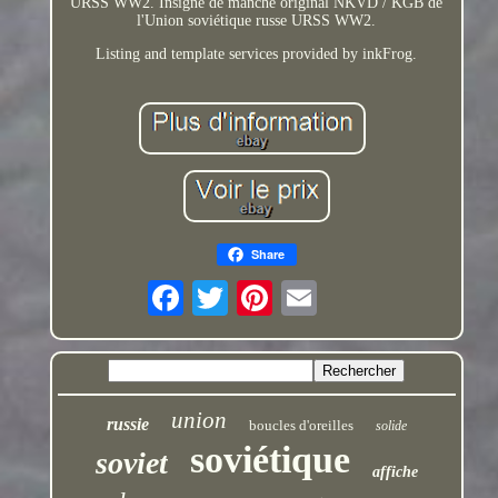
URSS WW2. Insigne de manche original NKVD / KGB de
l'Union soviétique russe URSS WW2.
Listing and template services provided by inkFrog.
Share
union
russie
boucles d'oreilles
solide
soviétique
soviet
affiche