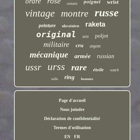
rose
ordre
poignet
wrist
médaille
russe
vintage
montre
raketa
peinture
ukrainien
original
poljot
uss
militaire
cru
argent
mécanique
armée
russian
urss
ussr
rare
étoile
watch
ring
taille
hommes
Page d'accueil
Nous joindre
Déclaration de confidentialité
Termes d'utilisation
EN
FR