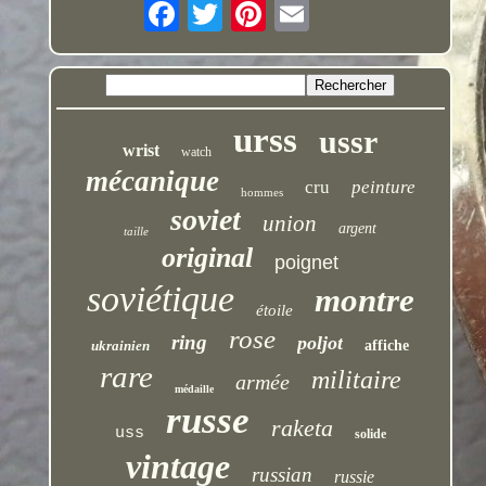
urss
ussr
wrist
watch
mécanique
cru
peinture
hommes
soviet
union
argent
taille
original
poignet
soviétique
montre
étoile
rose
ring
poljot
ukrainien
affiche
rare
militaire
armée
médaille
russe
raketa
uss
solide
vintage
russian
russie