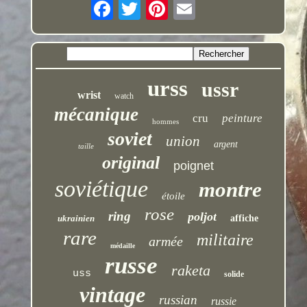
urss
ussr
wrist
watch
mécanique
cru
peinture
hommes
soviet
union
argent
taille
original
poignet
soviétique
montre
étoile
rose
ring
poljot
ukrainien
affiche
rare
militaire
armée
médaille
russe
raketa
uss
solide
vintage
russian
russie