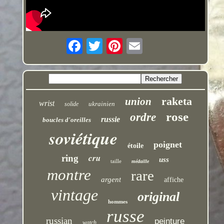
raketa
union
wrist
ukrainien
solide
rose
ordre
russie
boucles d'oreilles
soviétique
poignet
étoile
cru
ring
uss
taille
médaille
montre
rare
argent
affiche
vintage
original
hommes
russe
russian
peinture
watch