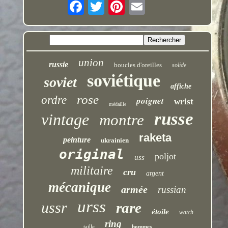
union
russie
boucles d'oreilles
solide
soviétique
soviet
affiche
rose
ordre
poignet
wrist
médaille
russe
vintage
montre
raketa
peinture
ukrainien
original
poljot
uss
militaire
cru
argent
mécanique
armée
russian
urss
ussr
rare
étoile
watch
ring
taille
hommes