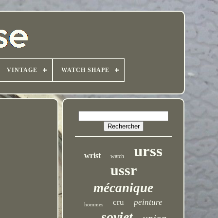
VINTAGE
WATCH SHAPE
urss
wrist
watch
ussr
mécanique
cru
peinture
hommes
soviet