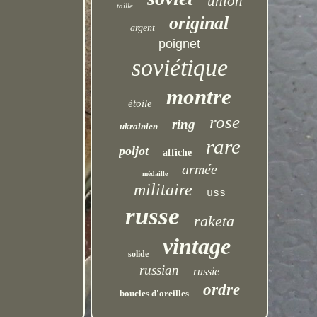
union
taille
original
argent
poignet
soviétique
montre
étoile
rose
ring
ukrainien
rare
poljot
affiche
armée
médaille
militaire
uss
russe
raketa
vintage
solide
russian
russie
ordre
boucles d'oreilles