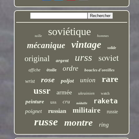
soviétique
taille
hommes
vintage
mécanique
solide
soviet
urss
original
argent
ordre
affiche
étoile
boucles d'oreilles
rare
rose
union
poljot
wrist
ussr
armée
ukrainien
watch
raketa
peinture
cru
uss
médaille
militaire
russian
poignet
russie
russe
montre
ring