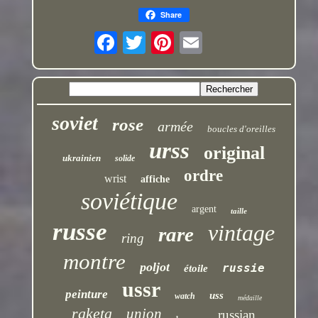
Share
soviet
rose
armée
boucles d'oreilles
urss
original
ukrainien
solide
ordre
wrist
affiche
soviétique
argent
taille
russe
vintage
rare
ring
montre
poljot
russie
étoile
ussr
peinture
uss
watch
médaille
raketa
union
russian