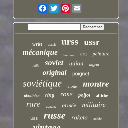
urss
ussr
wrist
watch
mécanique
cru
peinture
hommes
soviet
union
argent
taille
original
poignet
soviétique
montre
étoile
rose
ring
poljot
ukrainien
affiche
rare
militaire
armée
médaille
russe
raketa
uss
solide
vintage