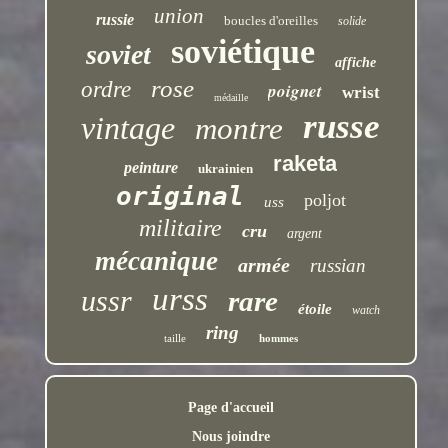
union
russie
boucles d'oreilles
solide
soviétique
soviet
affiche
rose
ordre
poignet
wrist
médaille
russe
vintage
montre
raketa
peinture
ukrainien
original
poljot
uss
militaire
cru
argent
mécanique
armée
russian
urss
ussr
rare
étoile
watch
ring
taille
hommes
Page d'accueil
Nous joindre