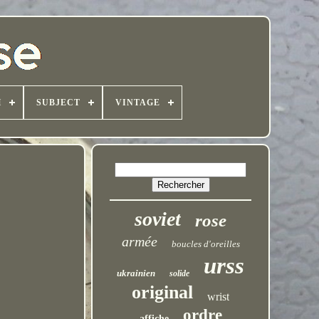
H
SUBJECT
VINTAGE
soviet
rose
armée
boucles d'oreilles
urss
ukrainien
solide
original
wrist
ordre
affiche