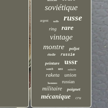
soviétique
russe
argent
taille
rare
ring
vintage
montre
poljot
russie
étoile
ussr
peinture
uss
watch
médaille
raketa
union
russian
hommes
militaire
poignet
mécanique
cru