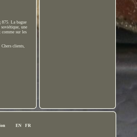
g 875. La bague
u soviétique, une
at comme sur les
. Chers clients,
ion
EN
FR