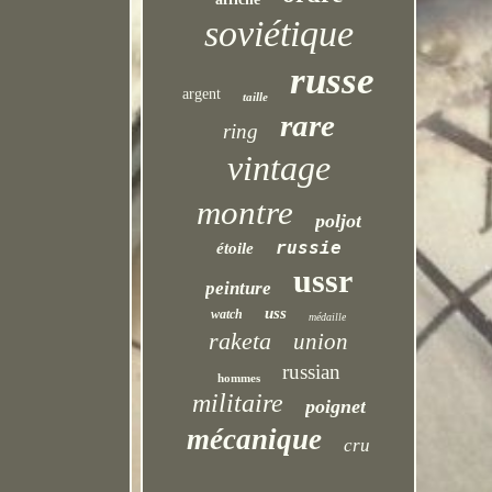
soviétique
russe
argent
taille
rare
ring
vintage
montre
poljot
russie
étoile
ussr
peinture
uss
watch
médaille
raketa
union
russian
hommes
militaire
poignet
mécanique
cru