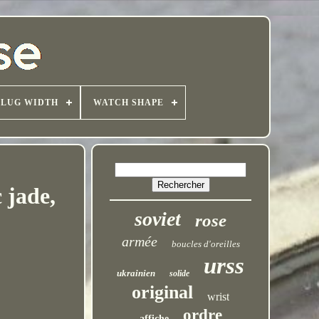
LUG WIDTH
WATCH SHAPE
 jade,
soviet
rose
armée
boucles d'oreilles
urss
ukrainien
solide
original
wrist
ordre
affiche