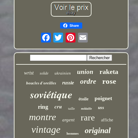
Share
raketa
union
wrist
ukrainien
solide
rose
ordre
russie
boucles d'oreilles
soviétique
poignet
étoile
cru
ring
uss
taille
médaille
montre
rare
argent
affiche
vintage
original
hommes