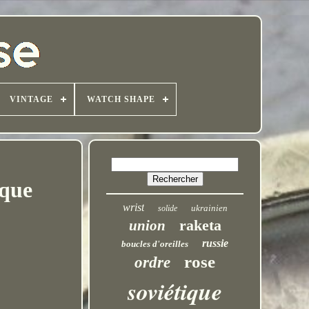
VINTAGE
WATCH SHAPE
oque
wrist
ukrainien
solide
raketa
union
russie
boucles d'oreilles
rose
ordre
soviétique