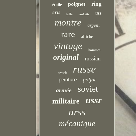
ring
poignet
étoile
cru
uss
taille
médaille
montre
argent
rare
affiche
vintage
hommes
original
russian
russe
watch
poljot
peinture
soviet
armée
ussr
militaire
urss
mécanique