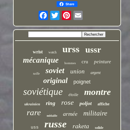
Share
urss
ussr
wrist
watch
mécanique
cru
peinture
hommes
soviet
union
argent
taille
original
poignet
soviétique
montre
étoile
rose
ring
poljot
ukrainien
affiche
rare
militaire
armée
médaille
russe
raketa
uss
solide