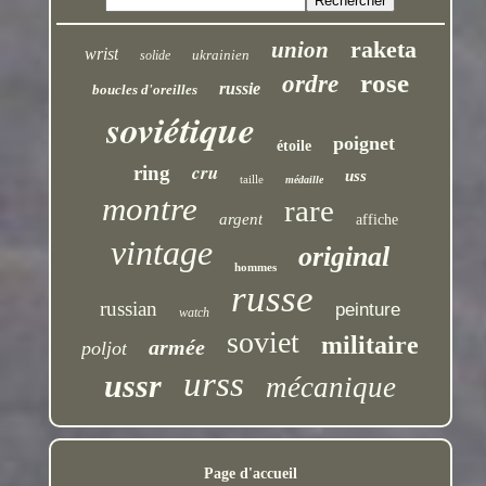
raketa
union
wrist
ukrainien
solide
rose
ordre
russie
boucles d'oreilles
soviétique
poignet
étoile
cru
ring
uss
taille
médaille
montre
rare
argent
affiche
vintage
original
hommes
russe
russian
peinture
watch
soviet
militaire
armée
poljot
urss
ussr
mécanique
Page d'accueil