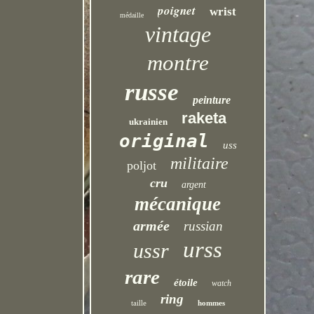
poignet
wrist
médaille
vintage
montre
russe
peinture
raketa
ukrainien
original
uss
militaire
poljot
cru
argent
mécanique
armée
russian
urss
ussr
rare
étoile
watch
ring
taille
hommes