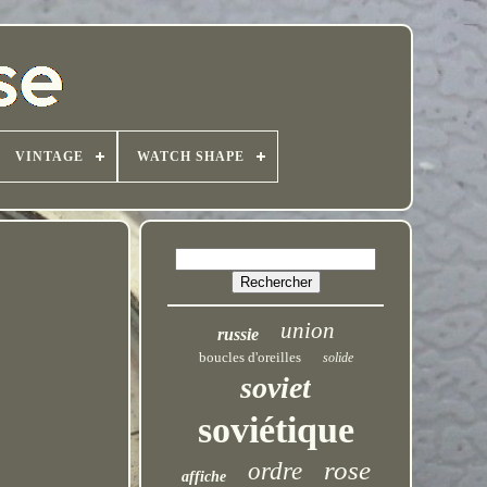
VINTAGE
WATCH SHAPE
union
russie
boucles d'oreilles
solide
soviet
soviétique
rose
ordre
affiche