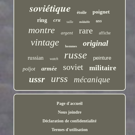
soviétique
poignet
étoile
cru
ring
uss
taille
médaille
montre
rare
argent
affiche
vintage
original
hommes
russe
russian
peinture
watch
soviet
militaire
armée
poljot
urss
ussr
mécanique
Page d'accueil
Nous joindre
Déclaration de confidentialité
Termes d'utilisation