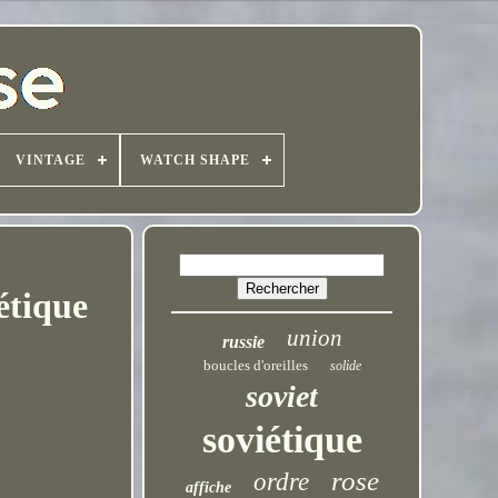
VINTAGE
WATCH SHAPE
étique
union
russie
boucles d'oreilles
solide
soviet
soviétique
rose
ordre
affiche