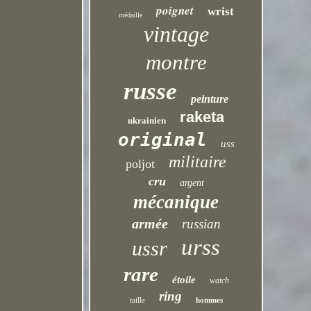
poignet
wrist
médaille
vintage
montre
russe
peinture
raketa
ukrainien
original
uss
militaire
poljot
cru
argent
mécanique
armée
russian
urss
ussr
rare
étoile
watch
ring
taille
hommes