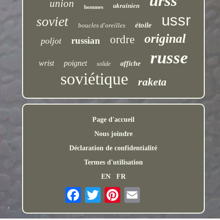
urss
union
ukrainien
hommes
ussr
soviet
étoile
boucles d'oreilles
original
ordre
russian
poljot
russe
wrist
poignet
affiche
solide
soviétique
raketa
Page d'accueil
Nous joindre
Déclaration de confidentialité
Termes d'utilisation
EN
FR