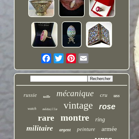
mécanique
cru
russie
uss
taille
vintage
rose
watch
médaille
montre
rare
ring
militaire
armée
peinture
argent