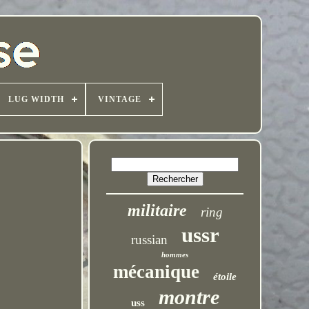
LUG WIDTH
VINTAGE
militaire
ring
ussr
russian
hommes
mécanique
étoile
montre
uss