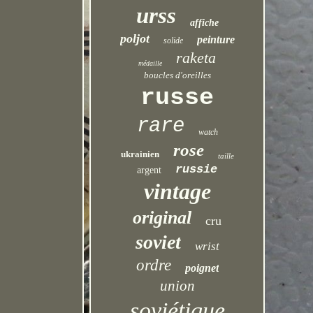
urss
affiche
poljot
peinture
solide
raketa
médaille
boucles d'oreilles
russe
rare
watch
rose
ukrainien
taille
russie
argent
vintage
original
cru
soviet
wrist
ordre
poignet
union
soviétique