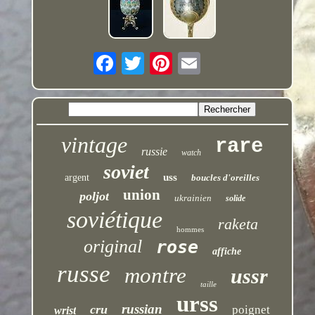
vintage
rare
russie
watch
soviet
uss
argent
boucles d'oreilles
union
poljot
ukrainien
solide
soviétique
raketa
hommes
original
rose
affiche
russe
montre
ussr
taille
urss
russian
cru
poignet
wrist