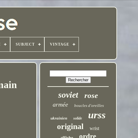
H
SUBJECT
VINTAGE
main
soviet
rose
armée
boucles d'oreilles
urss
ukrainien
solide
original
wrist
ordre
affiche