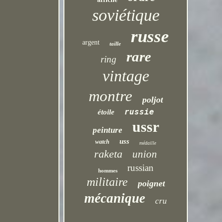
soviétique
russe
argent
taille
rare
ring
vintage
montre
poljot
russie
étoile
ussr
peinture
uss
watch
médaille
raketa
union
russian
hommes
militaire
poignet
mécanique
cru