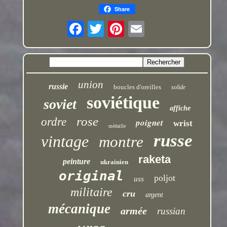
Share
union
russie
boucles d'oreilles
solide
soviétique
soviet
affiche
rose
ordre
poignet
wrist
médaille
russe
vintage
montre
raketa
peinture
ukrainien
original
poljot
uss
militaire
cru
argent
mécanique
armée
russian