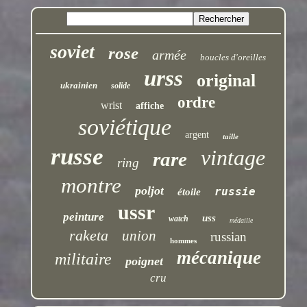
soviet
rose
armée
boucles d'oreilles
urss
original
ukrainien
solide
ordre
wrist
affiche
soviétique
argent
taille
russe
vintage
rare
ring
montre
poljot
russie
étoile
ussr
peinture
uss
watch
médaille
raketa
union
russian
hommes
mécanique
militaire
poignet
cru