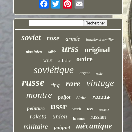
soviet
rose
armée
boucles d'oreilles
urss
original
ukrainien
solide
ordre
wrist
affiche
soviétique
argent
taille
russe
vintage
rare
ring
montre
poljot
russie
étoile
ussr
peinture
uss
watch
médaille
raketa
union
russian
hommes
mécanique
militaire
poignet