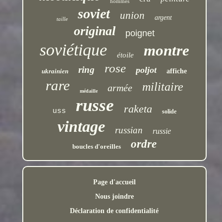
hommes
soviet
union
argent
taille
original
poignet
soviétique
montre
étoile
rose
ring
poljot
ukrainien
affiche
rare
militaire
armée
médaille
russe
raketa
uss
solide
vintage
russian
russie
ordre
boucles d'oreilles
Page d'accueil
Nous joindre
Déclaration de confidentialité