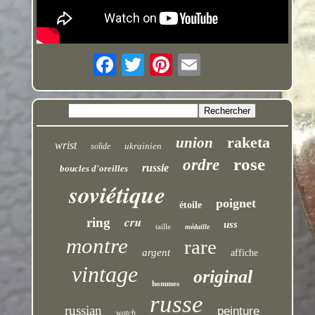
raketa
union
wrist
ukrainien
solide
rose
ordre
russie
boucles d'oreilles
soviétique
poignet
étoile
cru
ring
uss
taille
médaille
montre
rare
argent
affiche
vintage
original
hommes
russe
russian
peinture
watch