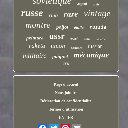
soviétique
argent
taille
russe
vintage
rare
ring
montre
poljot
russie
étoile
ussr
peinture
uss
watch
médaille
raketa
union
russian
hommes
mécanique
militaire
poignet
cru
Page d'accueil
Nous joindre
Déclaration de confidentialité
Termes d'utilisation
EN
FR