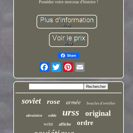
Possédez votre morceau d'histoire !
Share
soviet
rose
armée
boucles d'oreilles
urss
original
ukrainien
solide
ordre
wrist
affiche