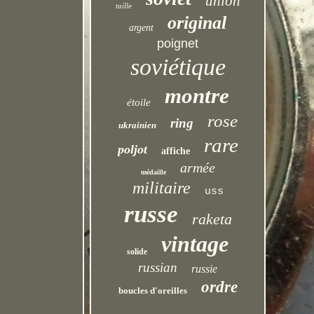
union
taille
original
argent
poignet
soviétique
montre
étoile
rose
ring
ukrainien
rare
poljot
affiche
armée
médaille
militaire
uss
russe
raketa
vintage
solide
russian
russie
ordre
boucles d'oreilles