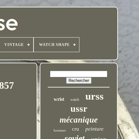
VINTAGE
WATCH SHAPE
9857
urss
wrist
watch
ussr
mécanique
cru
peinture
hommes
soviet