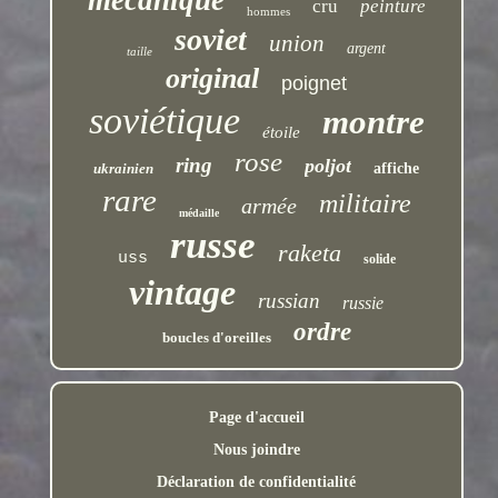
mécanique
cru
peinture
hommes
soviet
union
argent
taille
original
poignet
soviétique
montre
étoile
rose
ring
poljot
ukrainien
affiche
rare
militaire
armée
médaille
russe
raketa
uss
solide
vintage
russian
russie
ordre
boucles d'oreilles
Page d'accueil
Nous joindre
Déclaration de confidentialité