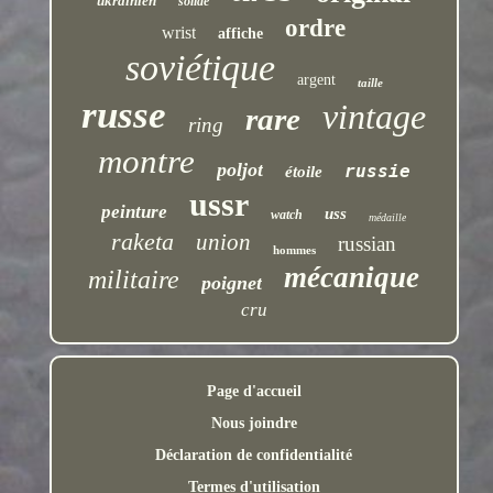
ukrainien
solide
ordre
wrist
affiche
soviétique
argent
taille
russe
vintage
rare
ring
montre
poljot
russie
étoile
ussr
peinture
uss
watch
médaille
raketa
union
russian
hommes
mécanique
militaire
poignet
cru
Page d'accueil
Nous joindre
Déclaration de confidentialité
Termes d'utilisation