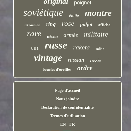
original
poignet
soviétique
montre
étoile
rose
ring
poljot
ukrainien
affiche
rare
militaire
armée
médaille
russe
raketa
uss
solide
vintage
russian
russie
ordre
boucles d'oreilles
Page d'accueil
Nous joindre
Déclaration de confidentialité
Termes d'utilisation
EN
FR