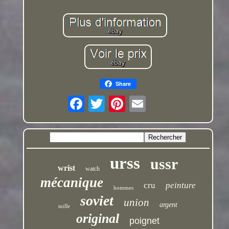
Share
urss
ussr
wrist
watch
mécanique
cru
peinture
hommes
soviet
union
argent
taille
original
poignet