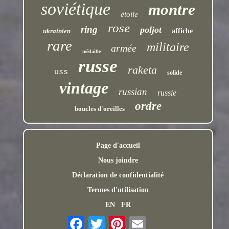
soviétique
montre
étoile
rose
ring
poljot
ukrainien
affiche
rare
militaire
armée
médaille
russe
raketa
uss
solide
vintage
russian
russie
ordre
boucles d'oreilles
Page d'accueil
Nous joindre
Déclaration de confidentialité
Termes d'utilisation
EN
FR