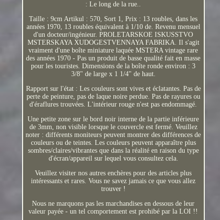
: Le long de la rue..
Taille : 9cm Artikul : 570, Sort 1, Prix : 13 roubles, dans les
années 1970, 13 roubles équivalent à 1/10 de. Revenu mensuel
d'un docteur/ingénieur. PROLETARSKOE ISKUSSTVO
MSTERSKAYA XUDOGESTVENNAYA FABRIKA. Il s'agit
vraiment d'une boîte miniature laquée MSTERA vintage rare
des années 1970 - Pas un produit de basse qualité fait en masse
pour les touristes. Dimensions de la boîte ronde environ : 3
3/8" de large x 1 1/4" de haut.
Rapport sur l'état : Les couleurs sont vives et éclatantes. Pas de
perte de peinture, pas de laque noire perdue. Pas de rayures ou
d'éraflures trouvées. L'intérieur rouge n'est pas endommagé.
Une petite zone sur le bord noir interne de la partie inférieure
de 3mm, non visible lorsque le couvercle est fermé. Veuillez
noter : différents moniteurs peuvent montrer des différences de
couleurs ou de teintes. Les couleurs peuvent apparaître plus
sombres/claires/vibrantes que dans la réalité en raison du type
d'écran/appareil sur lequel vous consultez cela.
Veuillez visiter nos autres enchères pour des articles plus
intéressants et rares. Vous ne savez jamais ce que vous allez
trouver !
Nous ne marquons pas les marchandises en dessous de leur
valeur payée - un tel comportement est prohibé par la LOI !!