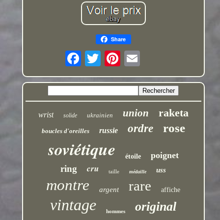
Share
raketa
union
wrist
ukrainien
solide
rose
ordre
russie
boucles d'oreilles
soviétique
poignet
étoile
cru
ring
uss
taille
médaille
montre
rare
argent
affiche
vintage
original
hommes