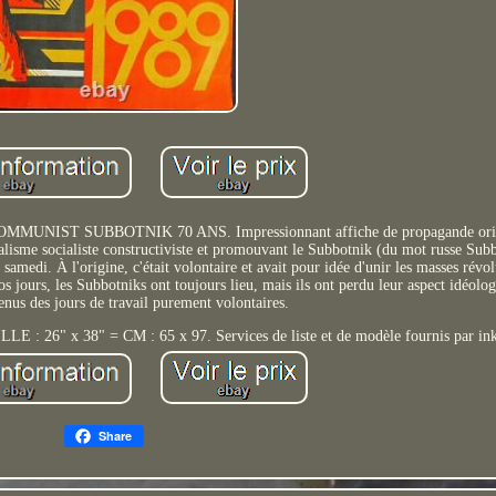
IN COMMUNIST SUBBOTNIK 70 ANS. Impressionnant affiche de propagande origi
éalisme socialiste constructiviste et promouvant le Subbotnik (du mot russe Subb
samedi. À l'origine, c'était volontaire et avait pour idée d'unir les masses révol
os jours, les Subbotniks ont toujours lieu, mais ils ont perdu leur aspect idéolog
nus des jours de travail purement volontaires.
6" x 38" = CM : 65 x 97. Services de liste et de modèle fournis par in
Share