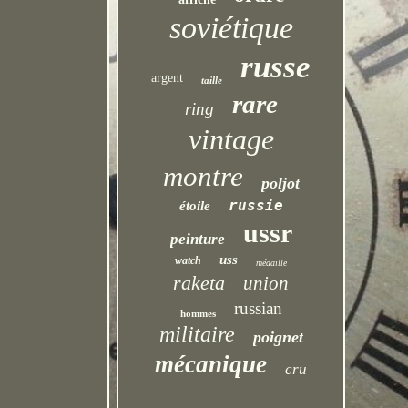
soviétique
russe
argent
taille
rare
ring
vintage
montre
poljot
russie
étoile
ussr
peinture
uss
watch
médaille
raketa
union
russian
hommes
militaire
poignet
mécanique
cru