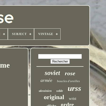
H
SUBJECT
VINTAGE
sme
soviet
rose
armée
boucles d'oreilles
urss
ukrainien
solide
original
wrist
ordre
affiche