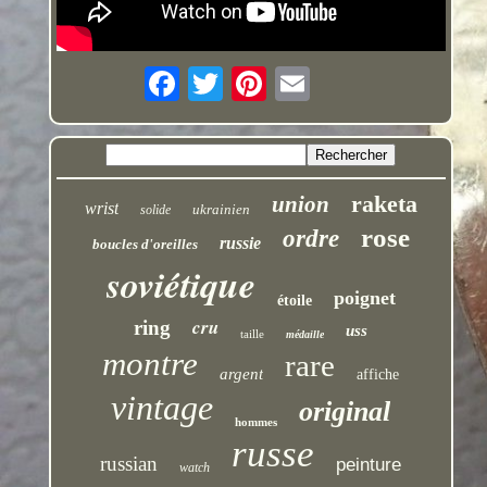
raketa
union
wrist
ukrainien
solide
rose
ordre
russie
boucles d'oreilles
soviétique
poignet
étoile
cru
ring
uss
taille
médaille
montre
rare
argent
affiche
vintage
original
hommes
russe
russian
peinture
watch