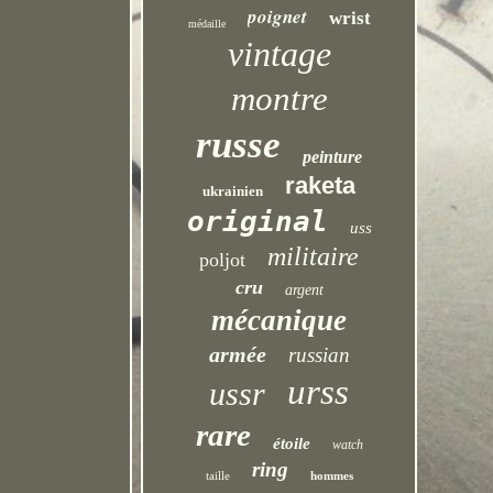
poignet
wrist
médaille
vintage
montre
russe
peinture
raketa
ukrainien
original
uss
militaire
poljot
cru
argent
mécanique
armée
russian
urss
ussr
rare
étoile
watch
ring
taille
hommes