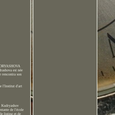
r KUDRYASHOVA
rashova est née
e rencontra son
 l'Institut d'art
ari Kudryashov
ntante de l'école
e listing et de