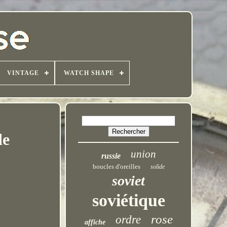
VINTAGE
WATCH SHAPE
de
union
russie
boucles d'oreilles
solide
soviet
soviétique
rose
ordre
affiche