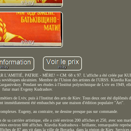
AR L'AMITIÉ, PATRIE - MÈRE! = CM: 68 x 97. L'affiche a été créée pa
viétiques ukrainien. Membre de l'Union des artistes de l'URSS. Klavdia Kud
Kurganivskoy. Pendant ses études à l'Institut polytechnique de Lviv en 1949, ell
futur mari Evgeny Kudrashov.
t métiers de Lviv, puis à l'Institut des arts de Kiev. Tous deux ont été diplômés de
ont immédiatement été embauchés par une maison d'édition populaire "Art".
 complexes. Eugeny, au contraire, ne dessine presque pas sur commande.
s de sa carrière artistique, elle a créé environ 200 affiches et 250, avec son m
réées environ 600 affiches. Klavdia Kudrashova - brillante, remarquable représe
affiches de 87 ans vit dans la ville de Boyarka, dans la région de Kiev. Services d