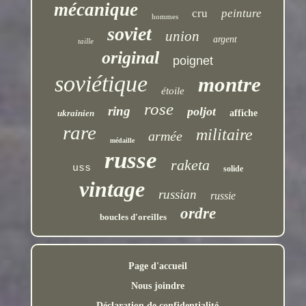
mécanique
cru
peinture
hommes
soviet
union
argent
taille
original
poignet
soviétique
montre
étoile
rose
ring
poljot
ukrainien
affiche
rare
militaire
armée
médaille
russe
raketa
uss
solide
vintage
russian
russie
ordre
boucles d'oreilles
Page d'accueil
Nous joindre
Déclaration de confidentialité