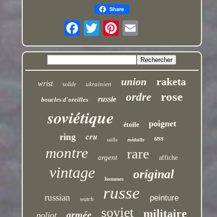
Share
raketa
union
wrist
ukrainien
solide
rose
ordre
russie
boucles d'oreilles
soviétique
poignet
étoile
cru
ring
uss
taille
médaille
montre
rare
argent
affiche
vintage
original
hommes
russe
russian
peinture
watch
soviet
militaire
armée
poljot