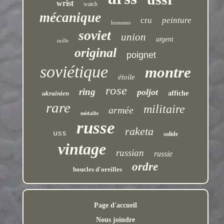
wrist
watch
mécanique
cru
peinture
hommes
soviet
union
argent
taille
original
poignet
soviétique
montre
étoile
rose
ring
poljot
ukrainien
affiche
rare
militaire
armée
médaille
russe
raketa
uss
solide
vintage
russian
russie
ordre
boucles d'oreilles
Page d'accueil
Nous joindre