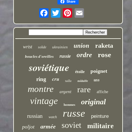
Share
raketa
union
wrist
ukrainien
solide
rose
ordre
russie
boucles d'oreilles
soviétique
poignet
étoile
cru
ring
uss
taille
médaille
montre
rare
argent
affiche
vintage
original
hommes
russe
russian
peinture
watch
soviet
militaire
armée
poljot