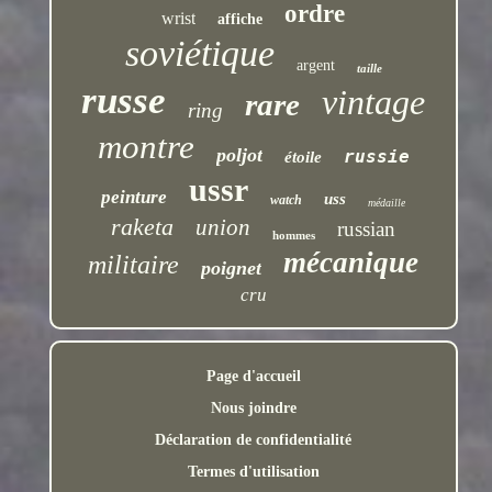
ordre
wrist
affiche
soviétique
argent
taille
russe
vintage
rare
ring
montre
poljot
russie
étoile
ussr
peinture
uss
watch
médaille
raketa
union
russian
hommes
mécanique
militaire
poignet
cru
Page d'accueil
Nous joindre
Déclaration de confidentialité
Termes d'utilisation