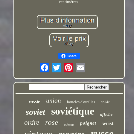
centimètres.
Share
union
russie
boucles d'oreilles
solide
soviétique
soviet
affiche
rose
ordre
poignet
wrist
médaille
russe