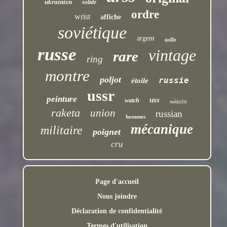
ukrainien
solide
ordre
wrist
affiche
soviétique
argent
taille
russe
vintage
rare
ring
montre
poljot
russie
étoile
ussr
peinture
uss
watch
médaille
raketa
union
russian
hommes
mécanique
militaire
poignet
cru
Page d'accueil
Nous joindre
Déclaration de confidentialité
Termes d'utilisation