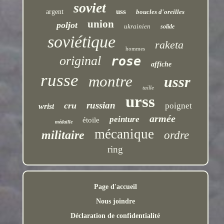
soviet
uss
argent
boucles d'oreilles
union
poljot
ukrainien
solide
soviétique
raketa
hommes
original
rose
affiche
russe
montre
ussr
taille
urss
russian
cru
poignet
wrist
armée
peinture
étoile
médaille
mécanique
militaire
ordre
ring
Page d'accueil
Nous joindre
Déclaration de confidentialité