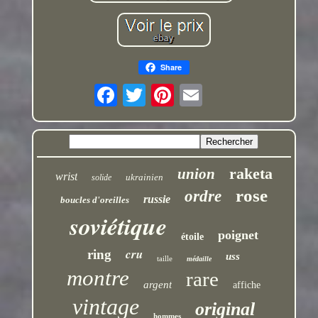
Share
raketa
union
wrist
ukrainien
solide
rose
ordre
russie
boucles d'oreilles
soviétique
poignet
étoile
cru
ring
uss
taille
médaille
montre
rare
argent
affiche
vintage
original
hommes