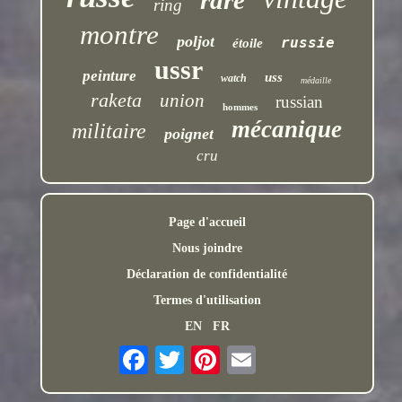
rare
ring
montre
poljot
russie
étoile
ussr
peinture
uss
watch
médaille
raketa
union
russian
hommes
mécanique
militaire
poignet
cru
Page d'accueil
Nous joindre
Déclaration de confidentialité
Termes d'utilisation
EN
FR