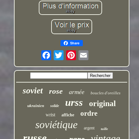
Share
soviet
rose
armée
boucles d'oreilles
urss
original
ukrainien
solide
ordre
wrist
affiche
soviétique
argent
taille
russe
vintage