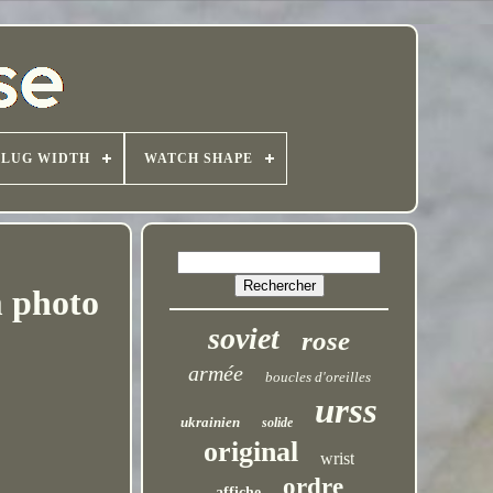
LUG WIDTH
WATCH SHAPE
 photo
soviet
rose
armée
boucles d'oreilles
urss
ukrainien
solide
original
wrist
ordre
affiche