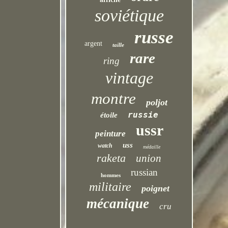
soviétique
russe
argent
taille
rare
ring
vintage
montre
poljot
russie
étoile
ussr
peinture
uss
watch
médaille
raketa
union
russian
hommes
militaire
poignet
mécanique
cru