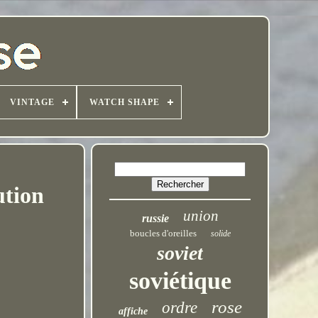
VINTAGE
WATCH SHAPE
ution
union
russie
boucles d'oreilles
solide
soviet
soviétique
rose
ordre
affiche