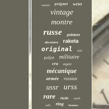
poignet
wrist
médaille
vintage
montre
russe
peinture
raketa
ukrainien
original
uss
militaire
poljot
cru
argent
mécanique
armée
russian
urss
ussr
rare
étoile
watch
ring
taille
hommes